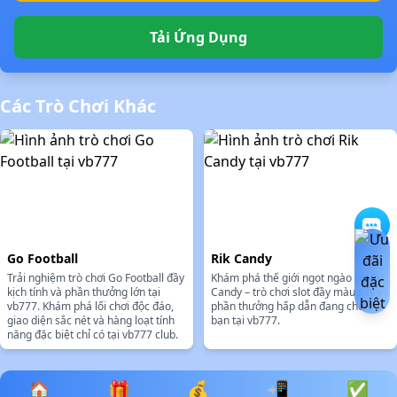
Tải Ứng Dụng
Các Trò Chơi Khác
Go Football
Rik Candy
Trải nghiệm trò chơi Go Football đầy
Khám phá thế giới ngọt ngào với Rik
kịch tính và phần thưởng lớn tại
Candy – trò chơi slot đầy màu sắc và
vb777. Khám phá lối chơi độc đáo,
phần thưởng hấp dẫn đang chờ đợi
giao diện sắc nét và hàng loạt tính
bạn tại vb777.
năng đặc biệt chỉ có tại vb777 club.
🏠
🎁
💰
📲
✅