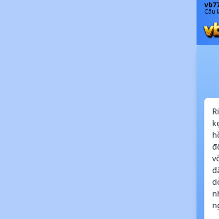
vb7
Câu l
R
k
h
đ
v
đ
d
n
n