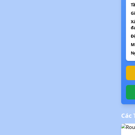
T
Gi
X
đa
Đ
Mứ
N
Các 