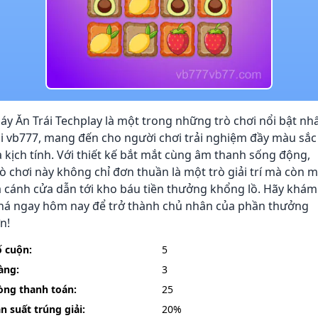
áy Ăn Trái Techplay là một trong những trò chơi nổi bật nh
ại vb777, mang đến cho người chơi trải nghiệm đầy màu sắc
à kịch tính. Với thiết kế bắt mắt cùng âm thanh sống động,
rò chơi này không chỉ đơn thuần là một trò giải trí mà còn 
a cánh cửa dẫn tới kho báu tiền thưởng khổng lồ. Hãy khám
há ngay hôm nay để trở thành chủ nhân của phần thưởng
n!
ố cuộn:
5
àng:
3
òng thanh toán:
25
n suất trúng giải:
20%