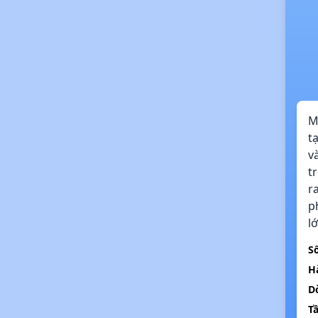
M
t
v
t
r
p
lớ
S
H
D
Tầ