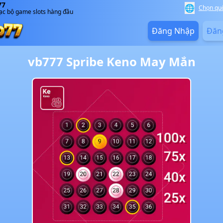
77
🌐
Chọn quố
ạc bộ game slots hàng đầu
Đăng Nhập
Đăn
vb777 Spribe Keno May Mắn