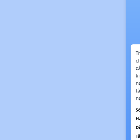
T
c
c
k
n
t
n
S
H
D
Tầ