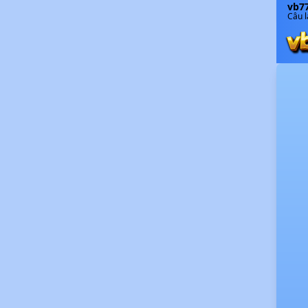
vb7
Câu l