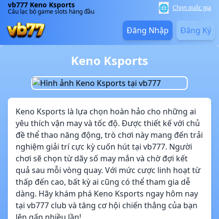
vb777 Keno Ksports
🌐
Chọn quốc gia
Câu lạc bộ game slots hàng đầu
Đăng Nhập
Đăng Ký
Keno Ksports
Keno Ksports là lựa chọn hoàn hảo cho những ai
yêu thích vận may và tốc độ. Được thiết kế với chủ
đề thể thao năng động, trò chơi này mang đến trải
nghiệm giải trí cực kỳ cuốn hút tại vb777. Người
chơi sẽ chọn từ dãy số may mắn và chờ đợi kết
quả sau mỗi vòng quay. Với mức cược linh hoạt từ
thấp đến cao, bất kỳ ai cũng có thể tham gia dễ
dàng. Hãy khám phá Keno Ksports ngay hôm nay
tại vb777 club và tăng cơ hội chiến thắng của bạn
lên gấp nhiều lần!